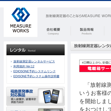
放射線測定器レンタルサービス
利用規約 Ver.12
EDIOSONE予約システムリンク
EDISONE予約システム操作説明書
「放射線測
いうお客様
を開始しま
をおつけし