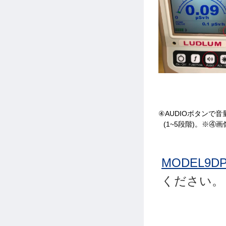
④AUDIOボタンで
(1~5段階)。※④画
MODEL9
ください。