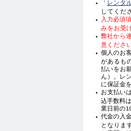
「
レンタ
してくだ
入力必須
みをお受
弊社から
意くださ
個人のお客
があるもの
払いをお
ん）。レ
に保証金
お支払い
込手数料
業日前の
代金の入
となりま