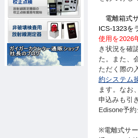
電離箱式
ICS-132
使用を202
き状況を確
た。また、
ただく際の
約システム
ます。なお、
申込みも引き
Edison
※電離式サ