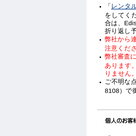
「
レンタ
をしてく
合は、Ed
折り返し
弊社から
注意くだ
弊社審査
あります
りません
ご不明な
8108）