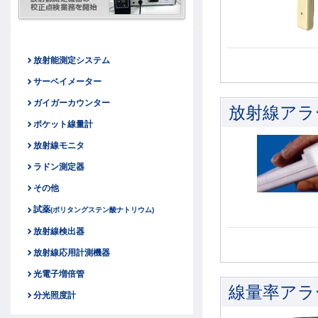
放射能測定システム
サーベイメーター
ガイガーカウンター
放射線アラーム
ポケット線量計
放射線モニタ
ラドン測定器
その他
試薬
(ポリタングステン酸ナトリウム)
放射線検出器
放射線応用計測機器
光電子増倍管
線量率アラ
分光照度計