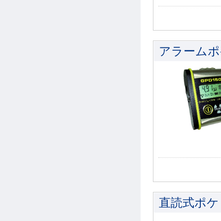
アラームポケ
直読式ポケ