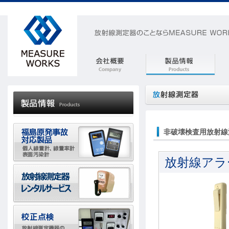
非破壊検査用放射線
放射線アラー