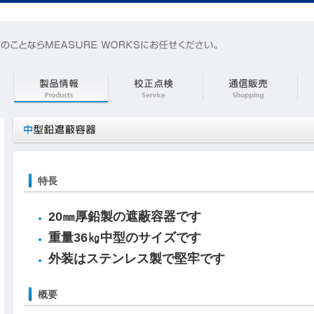
特長
20㎜厚鉛製の遮蔽容器です
重量36㎏中型のサイズです
外装はステンレス製で堅牢です
概要