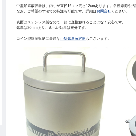
中型鉛遮蔽容器は、内寸が直径16cm×高さ12cmあります。各種線源や
なお、ご希望の寸法での特注も可能です。詳細は
お問合せ
ください。
表面はステンレス製なので、鉛に直接触れることはなく安心です。
鉛厚は20mmあり、遮へい効果は充分です。
コイン型線源収納に最適な
小型鉛遮蔽容器
もございます。