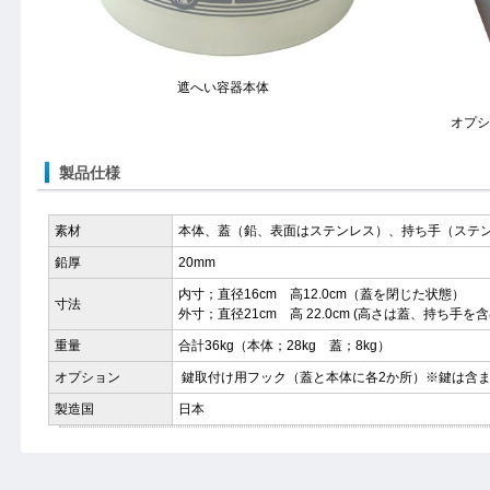
遮へい容器本体
オプシ
製品仕様
素材
本体、蓋（鉛、表面はステンレス）、持ち手（ステ
鉛厚
20mm
内寸；直径16cm 高12.0cm（蓋を閉じた状態）
寸法
外寸；直径21cm 高 22.0cm (高さは蓋、持ち手を
重量
合計36kg（本体；28kg 蓋；8kg）
オプション
鍵取付け用フック（蓋と本体に各2か所）※鍵は含
製造国
日本