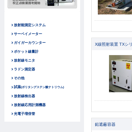
放射能測定システム
サーベイメーター
ガイガーカウンター
X線照射装置 TXシ
ポケット線量計
放射線モニタ
ラドン測定器
その他
試薬
(ポリタングステン酸ナトリウム)
放射線検出器
放射線応用計測機器
光電子増倍管
鉛遮蔽容器