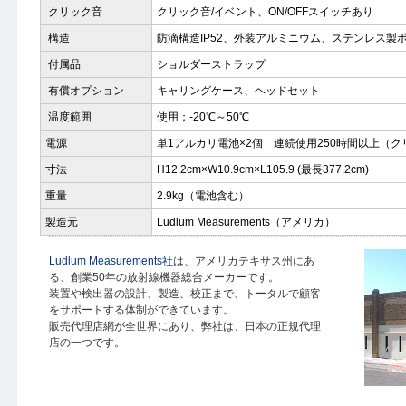
クリック音
クリック音/イベント、ON/OFFスイッチあり
構造
防滴構造IP52、外装アルミニウム、ステンレス製
付属品
ショルダーストラップ
有償オプション
キャリングケース、ヘッドセット
温度範囲
使用；-20℃～50℃
電源
単1アルカリ電池×2個 連続使用250時間以上（ク
寸法
H12.2cm×W10.9cm×L105.9 (最長377.2cm)
重量
2.9kg（電池含む）
製造元
Ludlum Measurements（アメリカ）
Ludlum Measurements社
は、アメリカテキサス州にあ
る、創業50年の放射線機器総合メーカーです。
装置や検出器の設計、製造、校正まで、トータルで顧客
をサポートする体制ができています。
販売代理店網が全世界にあり、弊社は、日本の正規代理
店の一つです。