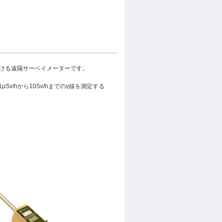
だける遠隔サーベイメーターです。
/hから10Sv/hまでのγ線を測定する