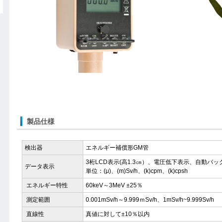
製品仕様
検出器
エネルギー補償形GM管
3桁LCD表示(高1.3㎝）、電圧低下表示、自動バッ
データ表示
単位：(μ)、(m)Sv/h、(k)cpm、(k)cpsh
エネルギー特性
60keV～3MeV ±25％
測定範囲
0.001mSv/h～9.999ｍSv/h、1mSv/h~9.999Sv/h
直線性
真値に対して±10％以内