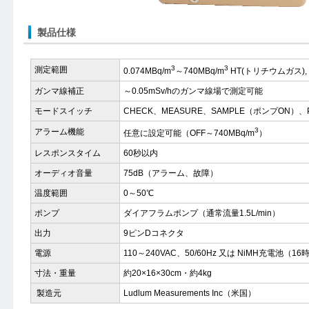
製品仕様
3
3
測定範囲
0.074MBq/m
～740MBq/m
HT(トリチウムガス),
ガンマ線補正
～0.05mSv/hのガンマ線場で測定可能
モードスイッチ
CHECK、MEASURE、SAMPLE（ポンプON）、
3
アラーム機能
任意に設定可能（OFF～740MBq/m
）
レスポンスタイム
60秒以内
オーディオ音量
75dB（アラーム、故障）
温度範囲
0～50℃
ポンプ
ダイアフラムポンプ（通常流量1.5L/min）
出力
9ピンDコネクタ
電源
110～240VAC、50/60Hz 又は NiMH充電池（1
寸法・重量
約20×16×30cm・約4kg
製造元
Ludlum Measurements Inc（米国）