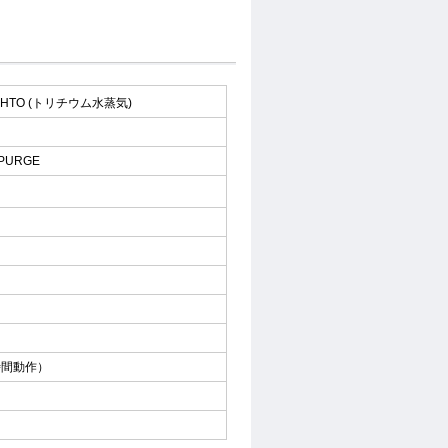
 HTO (トリチウム水蒸気)
PURGE
6時間動作）