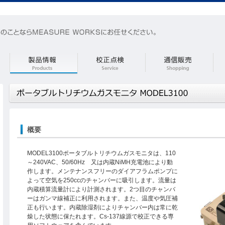
概要
MODEL3100ポータブルトリチウムガスモニタは、110
～240VAC、50/60Hz 又は内蔵NiMH充電池により動
作します。メンテナンスフリーのダイアフラムポンプに
よって空気を250ccのチャンバーに吸引します。流量は
内蔵積算流量計により計測されます。2つ目のチャンバ
ーはガンマ線補正に利用されます。また、温度や気圧補
正も行います。内蔵除湿剤によりチャンバー内は常に乾
燥した状態に保たれます。Cs-137線源で校正できる専